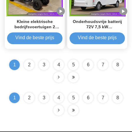
Kleine elektrische
Onderhoudsvrije batterij
bedrijfsvoertuigen 2
72V 7,5 kW
zitplaatsen elektrische
wisselstroommotorcontroller
bedrijfsvoertuigen AC
voor elektrische
Vind de beste prijs
Vind de beste prijs
motor voor hotel
bagagewagen
1
2
3
4
5
6
7
8
1
2
3
4
5
6
7
8