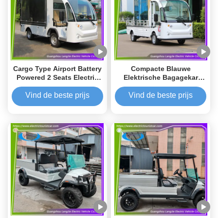
Cargo Type Airport Battery
Compacte Blauwe
Powered 2 Seats Electric
Elektrische Bagagekar
Baggage Cart Freight Car
voor Milieuvriendelijke
Voor het verzenden van
Luchthavens
Vind de beste prijs
Vind de beste prijs
voedsel