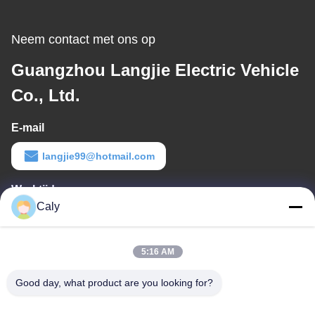
Neem contact met ons op
Guangzhou Langjie Electric Vehicle
Co., Ltd.
E-mail
langjie99@hotmail.com
Werktijd
Caly
9:00-18:00
Ons adres
5:16 AM
Bedrijfsadres
Good day, what product are you looking for?
DONGCHONG TOWN, NANSHA DISTRICT, GUANGZHOU, China