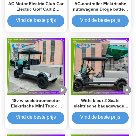
AC Motor Electric Club Car
AC-controller Elektrische
Electric Golf Cart 2
nutswagens Droge batterij
zitplaatsen met vracht 48V
aangedreven nutswagens
5KW For Resort
voor parkeren
Vind de beste prijs
Vind de beste prijs
48v wisselstroommotor
Witte kleur 2 Seats
Elektrische Mini Truck 2
elektrische bagagewagen
zitplaatsen elektrische
buggy met AC motor voor
golfkar met dak voor
parkeren
Vind de beste prijs
Vind de beste prijs
parkeren