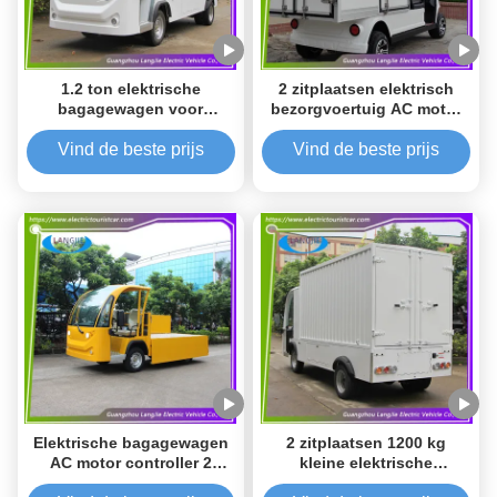
1.2 ton elektrische
2 zitplaatsen elektrisch
bagagewagen voor
bezorgvoertuig AC motor
luchthavens Elektrische
48V luchthaven elektrische
bagagewagen AC motor
wagen voor parkeren
Vind de beste prijs
Vind de beste prijs
Elektrische vrachtwagen
Elektrische bagagewagen
2 zitplaatsen 1200 kg
AC motor controller 2
kleine elektrische
zitplaatsen Airport
bagagewagen AC motor