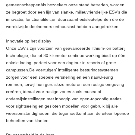
gemeenschappenAls bezoekers onze stand betreden, worden
ze begroet door een lijn van slanke, milieuvriendelijke ESV's die
innovatie, functionaliteit,en duurzaamheid­sleutelpunten die de
wereldwijde deelnemers enthousiast hebben aangetrokken.
Innovatie op het display
Onze ESV's zijn voorzien van geavanceerde lithium-ion batterij
technologie, die tot 80 kilometer continue werking biedt op één
enkele lading, perfect voor een dagtour in resorts of grote
campussen.De voertuigen' intelligente besturingssystemen
zorgen voor een soepele versnelling en een nauwkeurig
remmen, terwijl hun geruisloze motoren een rustige omgeving
creëren, ideaal voor rustige zones zoals musea of
onderwijsinstellingen.met inbegrip van open-topconfiguraties
voor sightseeing en gesloten modellen voor gebruik bij alle
weersomstandigheden, die tegemoetkomt aan de uiteenlopende
behoeften van klanten.