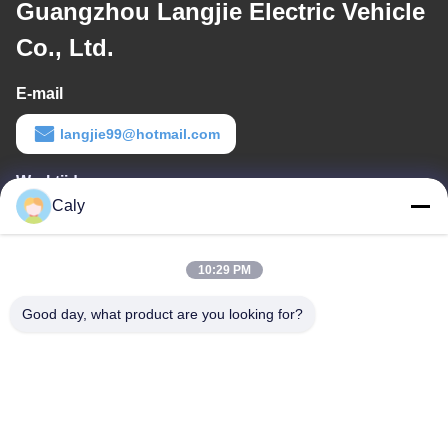
Guangzhou Langjie Electric Vehicle
Co., Ltd.
E-mail
langjie99@hotmail.com
Werktijd
Caly
9:00-18:00
Ons adres
10:29 PM
Bedrijfsadres
Good day, what product are you looking for?
DONGCHONG TOWN, NANSHA DISTRICT, GUANGZHOU, China
Fabrieksadres
DONGCHONG TOWN, NANSHA DISTRICT, GUANGZHOU, China
Telefoon