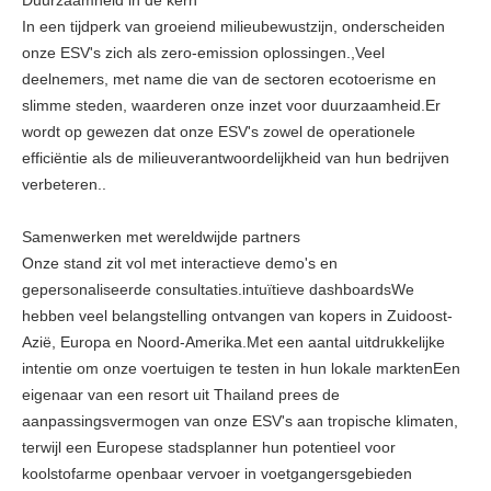
Duurzaamheid in de kern
In een tijdperk van groeiend milieubewustzijn, onderscheiden
onze ESV's zich als zero-emission oplossingen.,Veel
deelnemers, met name die van de sectoren ecotoerisme en
slimme steden, waarderen onze inzet voor duurzaamheid.Er
wordt op gewezen dat onze ESV's zowel de operationele
efficiëntie als de milieuverantwoordelijkheid van hun bedrijven
verbeteren..
Samenwerken met wereldwijde partners
Onze stand zit vol met interactieve demo's en
gepersonaliseerde consultaties.intuïtieve dashboardsWe
hebben veel belangstelling ontvangen van kopers in Zuidoost-
Azië, Europa en Noord-Amerika.Met een aantal uitdrukkelijke
intentie om onze voertuigen te testen in hun lokale marktenEen
eigenaar van een resort uit Thailand prees de
aanpassingsvermogen van onze ESV's aan tropische klimaten,
terwijl een Europese stadsplanner hun potentieel voor
koolstofarme openbaar vervoer in voetgangersgebieden