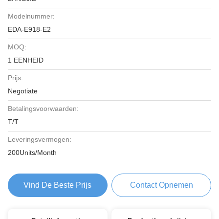
Modelnummer:
EDA-E918-E2
MOQ:
1 EENHEID
Prijs:
Negotiate
Betalingsvoorwaarden:
T/T
Leveringsvermogen:
200Units/Month
Vind De Beste Prijs
Contact Opnemen