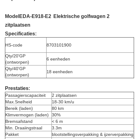
Model
EDA-E918-E2
Elektrische golfwagen 2
zitplaatsen
Specificaties:
HS-code
8703101900
Qty/20'GP
6 eenheden
(ontworpen)
Qty/40'GP
18 eenheden
(ontworpen)
Prestaties:
Passagierscapaciteit
2 zitplaatsen
Max.Snelheid
18-30 km/u
Bereik (laden)
80 km
Klimvermogen (laden)
30%
Bremsafstand
< 6 m
Min. Draaiingstraal
3.3m
Pakket
blootstellingsverpakking & ijzerverpakking