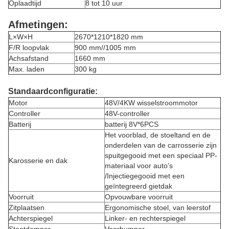
Oplaadtijd
8 tot 10 uur
Afmetingen:
L×W×H
2670*1210*1820 mm
F/R loopvlak
900 mm//1005 mm
Achsafstand
1660 mm
Max. laden
300 kg
Standaardconfiguratie:
Motor
48V/4KW wisselstroommotor
Controller
48V-controller
Batterij
batterij 8V*6PCS
Het voorblad, de stoeltand en de
onderdelen van de carrosserie zijn
spuitgegooid met een speciaal PP-
Karosserie en dak
materiaal voor auto's
/Injectiegegooid met een
geïntegreerd gietdak
Voorruit
Opvouwbare voorruit
Zitplaatsen
Ergonomische stoel, van leerstof
Achterspiegel
Linker- en rechterspiegel