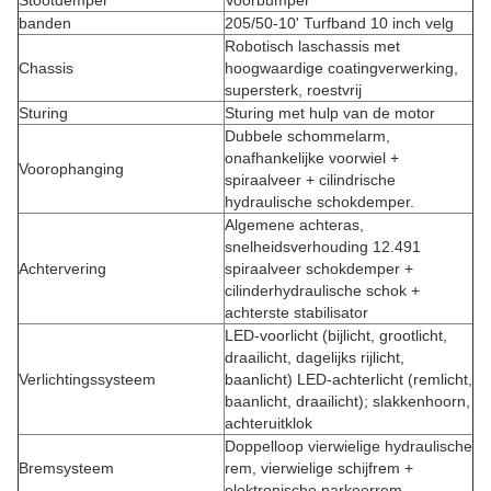
Stootdemper
Voorbumper
banden
205/50-10' Turfband 10 inch velg
Robotisch laschassis met
Chassis
hoogwaardige coatingverwerking,
supersterk, roestvrij
Sturing
Sturing met hulp van de motor
Dubbele schommelarm,
onafhankelijke voorwiel +
Voorophanging
spiraalveer + cilindrische
hydraulische schokdemper.
Algemene achteras,
snelheidsverhouding 12.491
Achtervering
spiraalveer schokdemper +
cilinderhydraulische schok +
achterste stabilisator
LED-voorlicht (bijlicht, grootlicht,
draailicht, dagelijks rijlicht,
Verlichtingssysteem
baanlicht) LED-achterlicht (remlicht,
baanlicht, draailicht); slakkenhoorn,
achteruitklok
Doppelloop vierwielige hydraulische
Bremsysteem
rem, vierwielige schijfrem +
elektronische parkeerrem