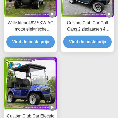
Witte kleur 48V 5KW AC
Custom Club Car Golf
motor elektrische
Carts 2 zitplaatsen 48
golfkarretjes met 8
Volt Club Car AC Club
zitplaatsen gemakkelijk te
Vind de beste prijs
Vind de beste prijs
Car Golf Buggy For
bedienen
Resort
Custom Club Car Electric