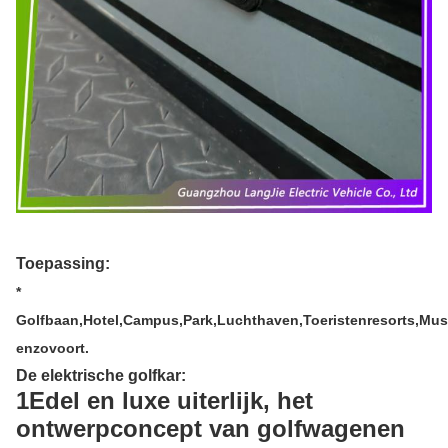
Toepassing:
*
Golfbaan,Hotel,Campus,Park,Luchthaven,Toeristenresorts,M
enzovoort.
De elektrische golfkar
:
1Edel en luxe uiterlijk, het
ontwerpconcept van golf
wagen
en