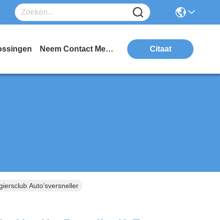
ossingen
Neem Contact Met Ons Op
Citaat
iersclub Auto'sversneller