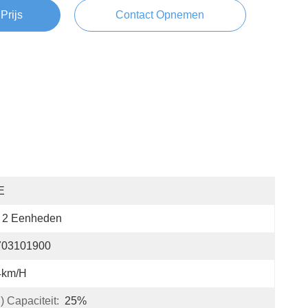
Prijs
Contact Opnemen
E
2 Eenheden
703101900
4km/h
 Capaciteit:
25%