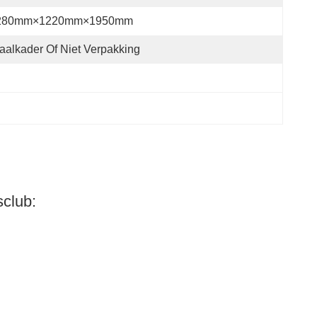
280mm×1220mm×1950mm
aalkader Of Niet Verpakking
sclub: