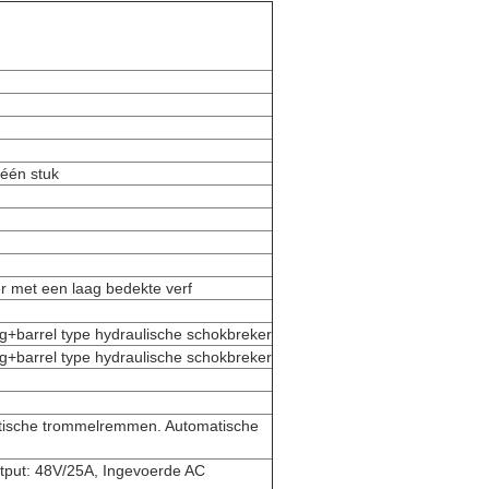
één stuk
er met een laag bedekte verf
ng+barrel type hydraulische schokbreker
ng+barrel type hydraulische schokbreker
tische trommelremmen. Automatische
tput: 48V/25A, Ingevoerde AC