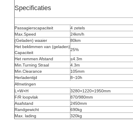
Specificaties
Passagierscapaciteit
4 zetels
Max.Speed
24km/h
(Geladen) waaier
80km
Het beklimmen van (geladen)
25%
Capaciteit
Het remmen Afstand
≤4.3m
Min.Turning Straal
4.3m
Min.Clearance
105mm
Herladentijd
8~10h
Afmetingen
L×W×H
3280×1220×1950mm
F/R loopvlak
870/980mm
Asafstand
2450mm
Randgewicht
690kg
Max. lading
320kg