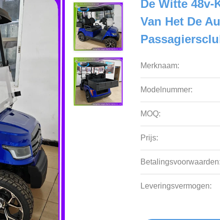
De Witte 48v-K
Van Het De Au
Passagiersclu
Merknaam:
Modelnummer:
MOQ:
Prijs:
Betalingsvoorwaarden
Leveringsvermogen: