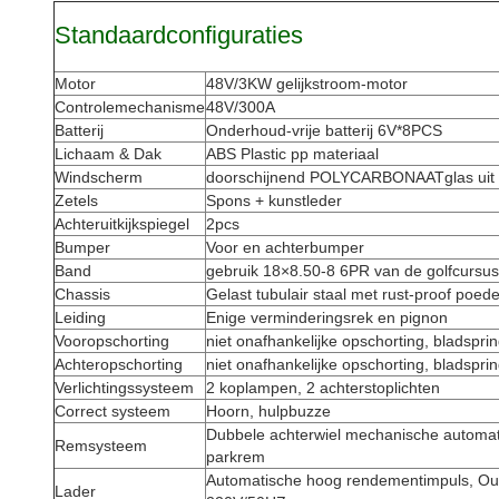
Standaardconfiguraties
Motor
48V/3KW gelijkstroom-motor
Controlemechanisme
48V/300A
Batterij
Onderhoud-vrije batterij 6V*8PCS
Lichaam & Dak
ABS Plastic pp materiaal
Windscherm
doorschijnend POLYCARBONAATglas uit 
Zetels
Spons + kunstleder
Achteruitkijkspiegel
2pcs
Bumper
Voor en achterbumper
Band
gebruik 18×8.50-8 6PR van de golfcursus
Chassis
Gelast tubulair staal met rust-proof poed
Leiding
Enige verminderingsrek en pignon
Vooropschorting
niet onafhankelijke opschorting, bladspri
Achteropschorting
niet onafhankelijke opschorting, bladspri
Verlichtingssysteem
2 koplampen, 2 achterstoplichten
Correct systeem
Hoorn, hulpbuzze
Dubbele achterwiel mechanische automa
Remsysteem
parkrem
Automatische hoog rendementimpuls, Ou
Lader