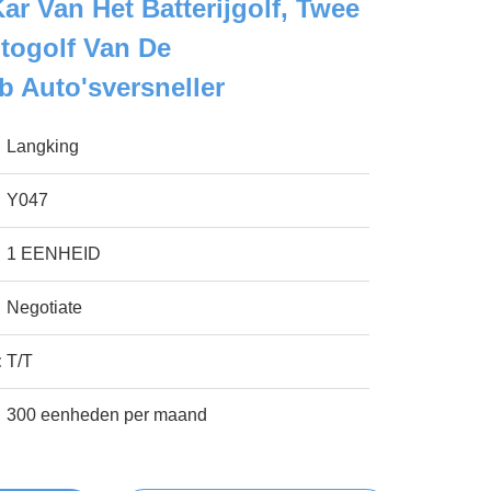
ar Van Het Batterijgolf, Twee
togolf Van De
b Auto'sversneller
Langking
Y047
1 EENHEID
Negotiate
:
T/T
300 eenheden per maand