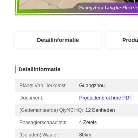
Detailinformatie
Produ
Detailinformatie
Plaats Van Herkomst:
Guangzhou
Document:
Productenbrochure PDF
(Gedemonteerde) Qty/40'HQ:
12 Eenheden
Passagierscapaciteit:
4 Zetels
(Geladen) Waaier:
80km