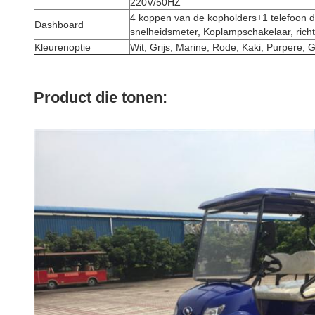
220V/50HZ
4 koppen van de kopholders+1 telefoon de 
Dashboard
snelheidsmeter, Koplampschakelaar, rich
Kleurenoptie
Wit, Grijs, Marine, Rode, Kaki, Purpere, 
Product die tonen: