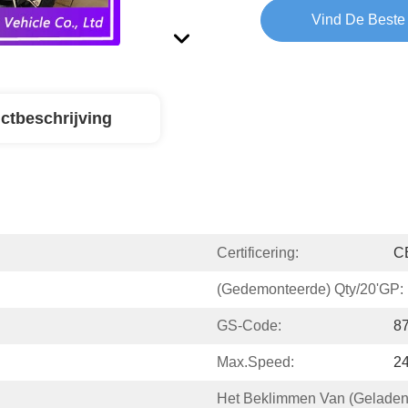
Vind De Beste 
ctbeschrijving
Certificering:
C
(Gedemonteerde) Qty/20'GP:
GS-Code:
8
Max.speed:
2
Het Beklimmen Van (geladen)