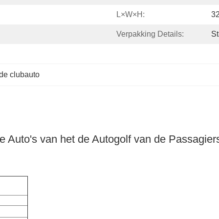
L×W×H:
3
Verpakking Details:
St
 de clubauto
ee Auto's van het de Autogolf van de Passagier