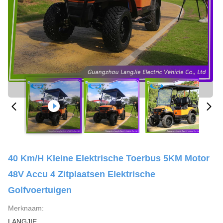
40 Km/H Kleine Elektrische Toerbus 5KM Motor
48V Accu 4 Zitplaatsen Elektrische
Golfvoertuigen
Merknaam:
LANGJIE