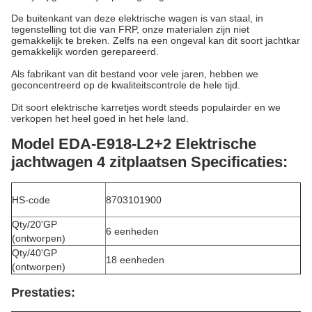
De buitenkant van deze elektrische wagen is van staal, in
tegenstelling tot die van FRP, onze materialen zijn niet
gemakkelijk te breken. Zelfs na een ongeval kan dit soort jachtkar
gemakkelijk worden gerepareerd.
Als fabrikant van dit bestand voor vele jaren, hebben we
geconcentreerd op de kwaliteitscontrole de hele tijd.
Dit soort elektrische karretjes wordt steeds populairder en we
verkopen het heel goed in het hele land.
Model EDA-E918-L2+2 Elektrische
jachtwagen 4 zitplaatsen Specificaties:
HS-code
8703101900
Qty/20'GP
6 eenheden
(ontworpen)
Qty/40'GP
18 eenheden
(ontworpen)
Prestaties: