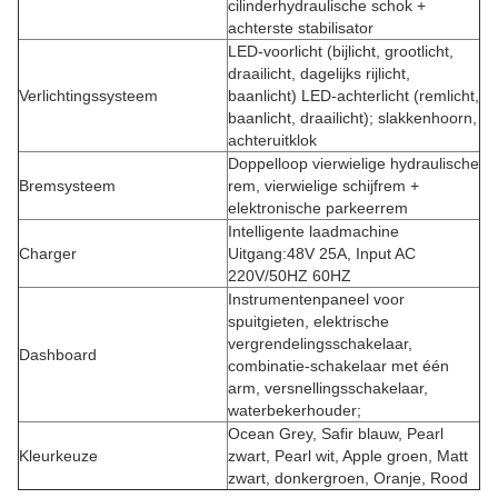
cilinderhydraulische schok +
achterste stabilisator
LED-voorlicht (bijlicht, grootlicht,
draailicht, dagelijks rijlicht,
Verlichtingssysteem
baanlicht) LED-achterlicht (remlicht,
baanlicht, draailicht); slakkenhoorn,
achteruitklok
Doppelloop vierwielige hydraulische
Bremsysteem
rem, vierwielige schijfrem +
elektronische parkeerrem
Intelligente laadmachine
Charger
Uitgang:48V 25A, Input AC
220V/50HZ 60HZ
Instrumentenpaneel voor
spuitgieten, elektrische
vergrendelingsschakelaar,
Dashboard
combinatie-schakelaar met één
arm, versnellingsschakelaar,
waterbekerhouder;
Ocean Grey, Safir blauw, Pearl
Kleurkeuze
zwart, Pearl wit, Apple groen, Matt
zwart, donkergroen, Oranje, Rood