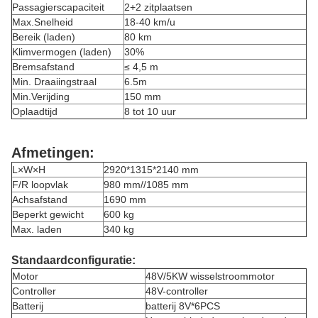
Passagierscapaciteit
2+2 zitplaatsen
Max.Snelheid
18-40 km/u
Bereik (laden)
80 km
Klimvermogen (laden)
30%
Bremsafstand
≤ 4,5 m
Min. Draaiingstraal
6.5m
Min.Verijding
150 mm
Oplaadtijd
8 tot 10 uur
Afmetingen:
L×W×H
2920*1315*2140 mm
F/R loopvlak
980 mm//1085 mm
Achsafstand
1690 mm
Beperkt gewicht
600 kg
Max. laden
340 kg
Standaardconfiguratie:
Motor
48V/5KW wisselstroommotor
Controller
48V-controller
Batterij
batterij 8V*6PCS