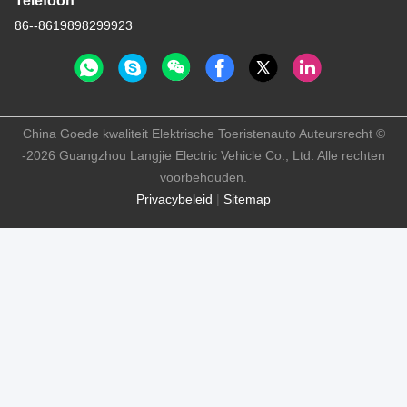
Telefoon
86--8619898299923
China Goede kwaliteit Elektrische Toeristenauto Auteursrecht ©
-2026 Guangzhou Langjie Electric Vehicle Co., Ltd. Alle rechten
voorbehouden.
Privacybeleid
|
Sitemap