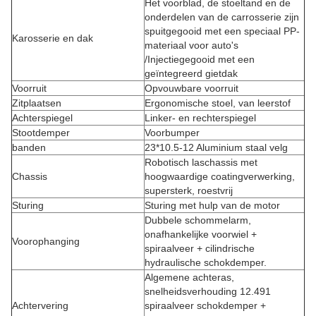
Het voorblad, de stoeltand en de
onderdelen van de carrosserie zijn
spuitgegooid met een speciaal PP-
Karosserie en dak
materiaal voor auto's
/Injectiegegooid met een
geïntegreerd gietdak
Voorruit
Opvouwbare voorruit
Zitplaatsen
Ergonomische stoel, van leerstof
Achterspiegel
Linker- en rechterspiegel
Stootdemper
Voorbumper
banden
23*10.5-12 Aluminium staal velg
Robotisch laschassis met
Chassis
hoogwaardige coatingverwerking,
supersterk, roestvrij
Sturing
Sturing met hulp van de motor
Dubbele schommelarm,
onafhankelijke voorwiel +
Voorophanging
spiraalveer + cilindrische
hydraulische schokdemper.
Algemene achteras,
snelheidsverhouding 12.491
Achtervering
spiraalveer schokdemper +