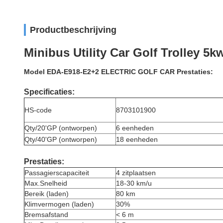
Productbeschrijving
Minibus Utility Car Golf Trolley 5k
Model EDA-E918-E2+2 ELECTRIC GOLF CAR Prestaties:
Specificaties:
HS-code
8703101900
Qty/20'GP (ontworpen)
6 eenheden
Qty/40'GP (ontworpen)
18 eenheden
Prestaties:
Passagierscapaciteit
4 zitplaatsen
Max.Snelheid
18-30 km/u
Bereik (laden)
80 km
Klimvermogen (laden)
30%
Bremsafstand
< 6 m