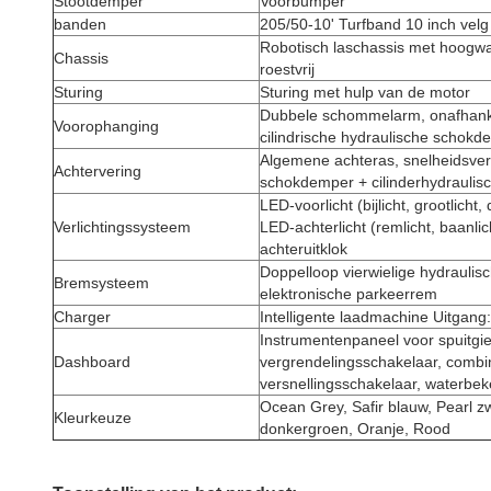
Stootdemper
Voorbumper
banden
205/50-10' Turfband 10 inch velg
Robotisch laschassis met hoogwa
Chassis
roestvrij
Sturing
Sturing met hulp van de motor
Dubbele schommelarm, onafhankel
Voorophanging
cilindrische hydraulische schokd
Algemene achteras, snelheidsver
Achtervering
schokdemper + cilinderhydraulisch
LED-voorlicht (bijlicht, grootlicht, d
Verlichtingssysteem
LED-achterlicht (remlicht, baanlic
achteruitklok
Doppelloop vierwielige hydraulisc
Bremsysteem
elektronische parkeerrem
Charger
Intelligente laadmachine Uitgan
Instrumentenpaneel voor spuitgie
Dashboard
vergrendelingsschakelaar, combi
versnellingsschakelaar, waterbe
Ocean Grey, Safir blauw, Pearl zw
Kleurkeuze
donkergroen, Oranje, Rood