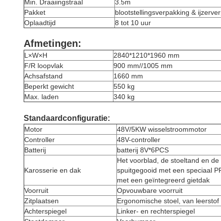
Min. Draaiingstraal
3.5m
Pakket
blootstellingsverpakking & ijzerve
Oplaadtijd
8 tot 10 uur
Afmetingen:
L×W×H
2840*1210*1960 mm
F/R loopvlak
900 mm//1005 mm
Achsafstand
1660 mm
Beperkt gewicht
550 kg
Max. laden
340 kg
Standaardconfiguratie:
Motor
48V/5KW wisselstroommotor
Controller
48V-controller
Batterij
batterij 8V*6PCS
Het voorblad, de stoeltand en de
Karosserie en dak
spuitgegooid met een speciaal PP
met een geïntegreerd gietdak
Voorruit
Opvouwbare voorruit
Zitplaatsen
Ergonomische stoel, van leerstof
Achterspiegel
Linker- en rechterspiegel