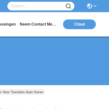
ossingen
Neem Contact Met Ons Op
Citaat
ur Voor Toeristen Auto Huren