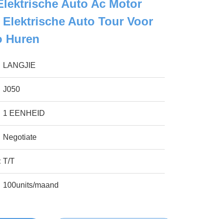
 Elektrische Auto Ac Motor
v Elektrische Auto Tour Voor
o Huren
LANGJIE
J050
1 EENHEID
Negotiate
:
T/T
100units/maand