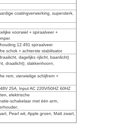
ardige coatingverwerking, supersterk,
ijke voorwiel + spiraalveer +
emper.
houding 12.491 spiraalveer
e schok + achterste stabilisator
raailicht, dagelijks rijlicht, baanlicht)
ht, draailicht); slakkenhoorn,
he rem, vierwielige schijfrem +
g:48V 25A, Input AC 220V/50HZ 60HZ
ten, elektrische
natie-schakelaar met één arm,
kerhouder;
art, Pearl wit, Apple groen, Matt zwart,