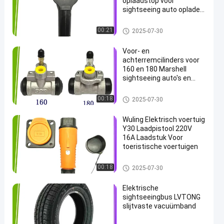
oplaadstop voor
sightseeing auto oplader
220V oplaadinterface
Elektrische Kardelen
00:21
2025-07-30
Voor- en
achterremcilinders voor
160 en 180 Marshell
sightseeing auto's en
patrouillewagens
Elektrische Kardelen
00:18
2025-07-30
Wuling Elektrisch voertuig
Y30 Laadpistool 220V
16A Laadstuk Voor
toeristische voertuigen
Elektrische Kardelen
00:18
2025-07-30
Elektrische
sightseeingbus LVTONG
slijtvaste vacuümband