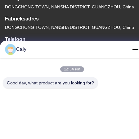
DONGCHONG TOWN, NANSHA DISTRICT, GUANGZHOU, China
Fabrieksadres
DONGCHONG TOWN, NANSHA DISTRICT, GUANGZHOU, China
Telefoon
86--8619898299923
Caly
12:34 PM
Good day, what product are you looking for?
China Goede kwaliteit Elektrische Toeristenauto Auteursrecht ©
-2026 Guangzhou Langjie Electric Vehicle Co., Ltd. Alle rechten
voorbehouden.
Privacybeleid
|
Sitemap