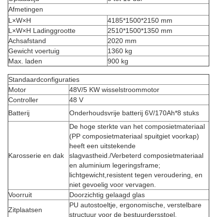
Afmetingen
L×W×H
4185*1500*2150 mm
L×W×H Ladinggrootte
2510*1500*1350 mm
Achsafstand
2020 mm
Gewicht voertuig
1360 kg
Max. laden
900 kg
Standaardconfiguraties
Motor
48V/5 KW wisselstroommotor
Controller
48 V
Batterij
Onderhoudsvrije batterij 6V/170Ah*8 stuks
De hoge sterkte van het composietmateriaal
(PP composietmateriaal spuitgiet voorkap)
heeft een uitstekende
Karosserie en dak
slagvastheid./Verbeterd composietmateriaal
en aluminium legeringsframe;
lichtgewicht,resistent tegen veroudering, en
niet gevoelig voor vervagen.
Voorruit
Doorzichtig gelaagd glas
PU autostoeltje, ergonomische, verstelbare
Zitplaatsen
structuur voor de bestuurdersstoel.