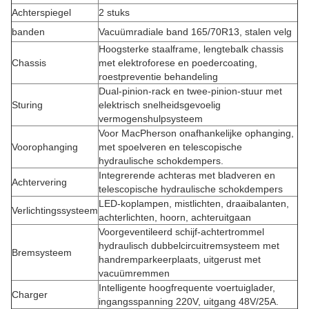
Achterspiegel
2 stuks
banden
Vacuümradiale band 165/70R13, stalen velg
Hoogsterke staalframe, lengtebalk chassis
Chassis
met elektroforese en poedercoating,
roestpreventie behandeling
Dual-pinion-rack en twee-pinion-stuur met
Sturing
elektrisch snelheidsgevoelig
vermogenshulpsysteem
Voor MacPherson onafhankelijke ophanging,
Voorophanging
met spoelveren en telescopische
hydraulische schokdempers.
Integrerende achteras met bladveren en
Achtervering
telescopische hydraulische schokdempers
LED-koplampen, mistlichten, draaibalanten,
Verlichtingssysteem
achterlichten, hoorn, achteruitgaan
Voorgeventileerd schijf-achtertrommel
hydraulisch dubbelcircuitremsysteem met
Bremsysteem
handremparkeerplaats, uitgerust met
vacuümremmen
Intelligente hoogfrequente voertuiglader,
Charger
ingangsspanning 220V, uitgang 48V/25A.