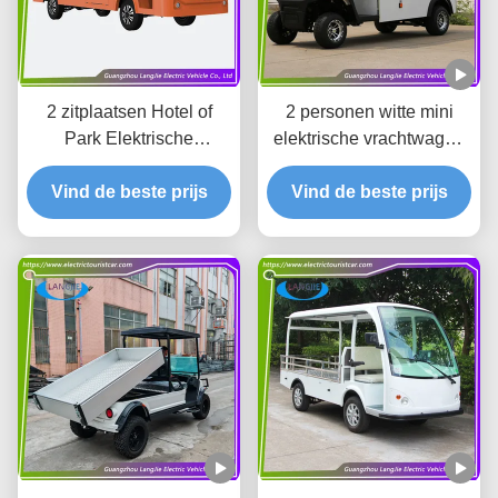
2 zitplaatsen Hotel of
2 personen witte mini
Park Elektrische
elektrische vrachtwagen
bagagewagen met
met composiet
comfortabele stoel AC
Vind de beste prijs
vrachtdoos 500kg 48v
Vind de beste prijs
motor
4kw wisselstroommotor