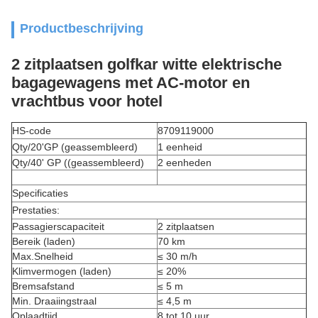
Productbeschrijving
2 zitplaatsen golfkar witte elektrische
bagagewagens met AC-motor en
vrachtbus voor hotel
HS-code
8709119000
Qty/20'GP (geassembleerd)
1 eenheid
Qty/40' GP ((geassembleerd)
2 eenheden
Specificaties
Prestaties:
Passagierscapaciteit
2 zitplaatsen
Bereik (laden)
70 km
Max.Snelheid
≤ 30 m/h
Klimvermogen (laden)
≤ 20%
Bremsafstand
≤ 5 m
Min. Draaiingstraal
≤ 4,5 m
Oplaadtijd
8 tot 10 uur