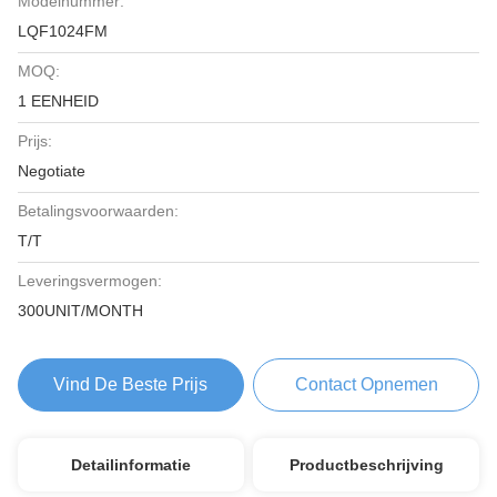
Modelnummer:
LQF1024FM
MOQ:
1 EENHEID
Prijs:
Negotiate
Betalingsvoorwaarden:
T/T
Leveringsvermogen:
300UNIT/MONTH
Vind De Beste Prijs
Contact Opnemen
Detailinformatie
Productbeschrijving