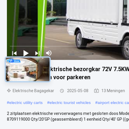
2 zitplaatsen elektrische bezorgkar 72V 7.5K
utility voertuigen voor parkeren
Elektrische Bagagekar
2025-05-08
13 Meningen
#
electric utility carts
#
electric tourist vehicles
#
airport electric ca
2 zitplaatsen elektrische vervoerwagens met gesloten doos Mod
8709119000 Qty/20'GP (geassembleerd) 1 eenheid Qty/40' GP ((ge