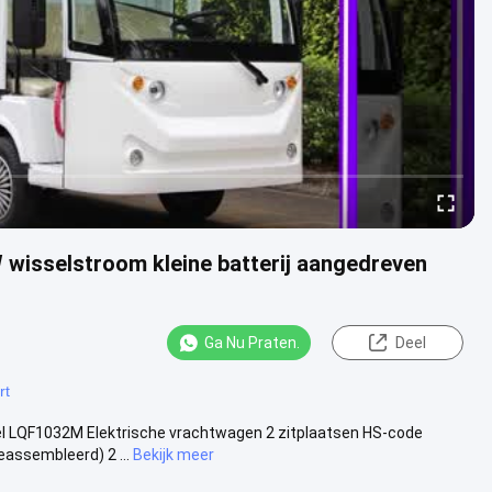
W wisselstroom kleine batterij aangedreven
Ga Nu Praten.
Deel
rt
el LQF1032M Elektrische vrachtwagen 2 zitplaatsen HS-code
assembleerd) 2 ...
Bekijk meer