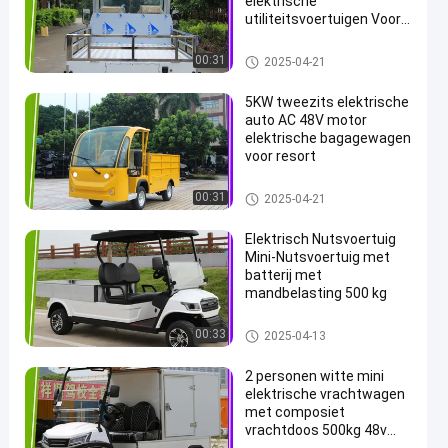
elektrische
utiliteitsvoertuigen Voor
Park Airport
Elektrische Bagagekar
00:31
2025-04-21
5KW tweezits elektrische
auto AC 48V motor
elektrische bagagewagen
voor resort
Elektrische Bagagekar
00:31
2025-04-21
Elektrisch Nutsvoertuig
Mini-Nutsvoertuig met
batterij met
mandbelasting 500 kg
Elektrische Bagagekar
00:33
2025-04-13
2 personen witte mini
elektrische vrachtwagen
met composiet
vrachtdoos 500kg 48v